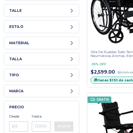
TALLE
ESTILO
MATERIAL
Silla De Ruedas Todo Terr
Neumáticas Anchas, Estri
TALLA
Vestiduras En Lona
-
35
%
OFF
$2,599.00
$3,999.
TIPO
🎁
Ganas
$130
de cash
MARCA
GRATIS
PRECIO
Desde
Hasta
APLICAR