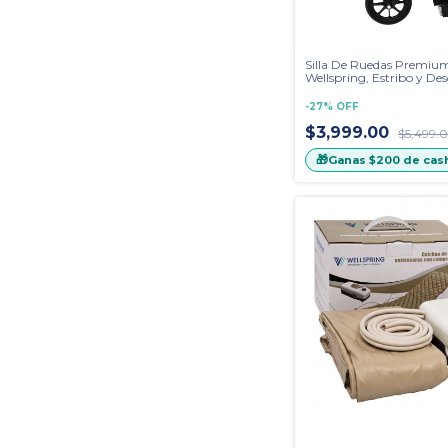
Silla De Ruedas Premiu
Wellspring, Estribo y De
Desmontables
-
27
%
OFF
$3,999.00
$5,499.
🎁
Ganas
$200
de cas