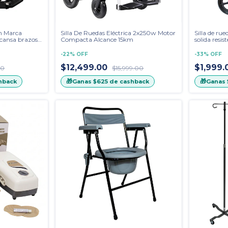
m Marca
Silla De Ruedas Eléctrica 2x250w Motor
Silla de ru
scansa brazos
Compacta Alcance 15km
solida resist
de vinil 811
-
22
%
OFF
-
33
%
OFF
$12,499.00
$1,999
00
$15,999.00
🎁
🎁
hback
Ganas
$625
de cashback
Ganas