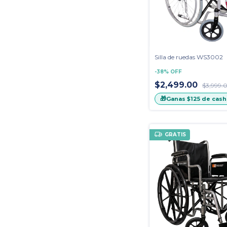
Silla de ruedas WS3002
-
38
%
OFF
$2,499.00
$3,999.
🎁
Ganas
$125
de cash
GRATIS