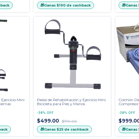
🎁
🎁
hback
Ganas
$190
de cashback
Ganas
 Ejercicio Mini
Pedal de Rehabilitación y Ejercicio Mini
Colchón De
Piernas
Bicicleta para Pies y Manos
Compresor, 
Azul
-
38
%
OFF
-
38
%
OFF
$499.00
$999.0
$799.00
🎁
🎁
back
Ganas
$25
de cashback
Ganas