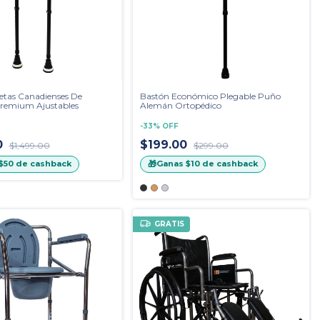
etas Canadienses De
Bastón Económico Plegable Puño
remium Ajustables
Alemán Ortopédico
-
33
%
OFF
0
$199.00
$1,499.00
$299.00
🎁
$50
de cashback
Ganas
$10
de cashback
GRATIS