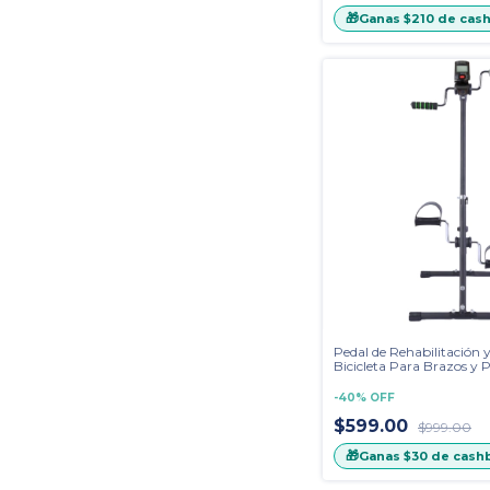
🎁
Ganas
$210
de cas
Pedal de Rehabilitación y
Bicicleta Para Brazos y 
-
40
%
OFF
$599.00
$999.00
🎁
Ganas
$30
de cash