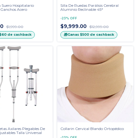
a Suero Hospitalario
Silla De Ruedas Parálisis Cerebral
2 Ganchos Acero
Aluminio Reclinable 45°
-
23
%
OFF
00
$9,999.00
$1,999.00
$12,999.00
🎁
$60
de cashback
Ganas
$500
de cashback
tas Axilares Plegables De
Collarin Cervical Blando Ortopédico
ustables Talla Universal
-
23
%
OFF