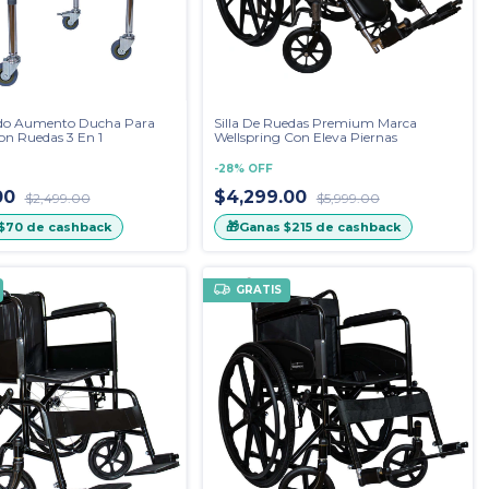
odo Aumento Ducha Para
Silla De Ruedas Premium Marca
n Ruedas 3 En 1
Wellspring Con Eleva Piernas
-
28
%
OFF
00
$4,299.00
$2,499.00
$5,999.00
🎁
$70
de cashback
Ganas
$215
de cashback
GRATIS