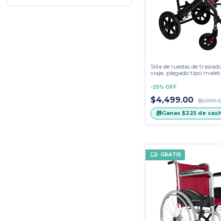
Silla de ruedas de traslad
viaje, plegado tipo male
fibra de carbono con am
-
25
%
OFF
$4,499.00
$5,999.
🎁
Ganas
$225
de cas
GRATIS