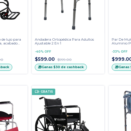
o de lujo para
Andadera Ortopédica Para Adultos
Par De Mul
ta, acabado
Ajustable 2 En 1
Aluminio P
ortiguadores
-
40
%
OFF
-
33
%
OFF
$599.00
$999.0
00
$999.00
🎁
🎁
hback
Ganas
$30
de cashback
Ganas
GRATIS