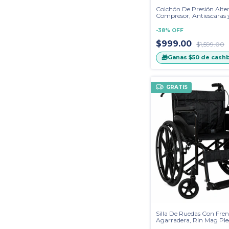
Colchón De Presión Alte
Compresor, Antiescaras y
Beige
-
38
%
OFF
$999.00
$1,599.00
🎁
Ganas
$50
de cash
GRATIS
Silla De Ruedas Con Fre
Agarradera, Rin Mag Ple
Económica