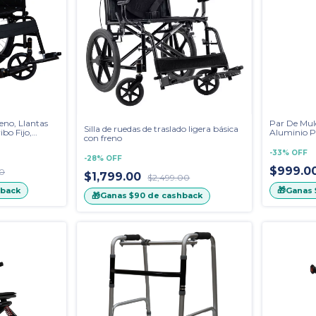
eno, Llantas
Par De Mul
Silla de ruedas de traslado ligera básica
bo Fijo,
Aluminio Pl
con freno
-
33
%
OFF
-
28
%
OFF
$999.0
00
$1,799.00
$2,499.00
🎁
back
Ganas
🎁
Ganas
$90
de cashback