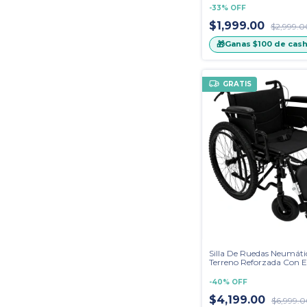
-
33
%
OFF
$1,999.00
$2,999.0
🎁
Ganas
$100
de cas
GRATIS
Silla De Ruedas Neumáti
Terreno Reforzada Con E
-
40
%
OFF
$4,199.00
$6,999.