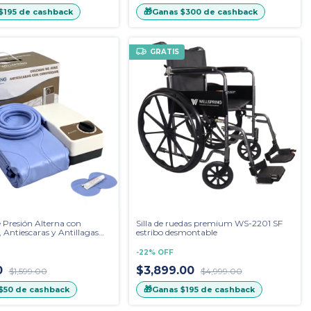
🎁
$195
de cashback
Ganas
$300
de cashback
GRATIS
 Presión Alterna con
Silla de ruedas premium WS-2201 SF
Antiescaras y Antillagas
estribo desmontable
-
22
%
OFF
0
$3,899.00
$1,599.00
$4,999.00
🎁
$50
de cashback
Ganas
$195
de cashback