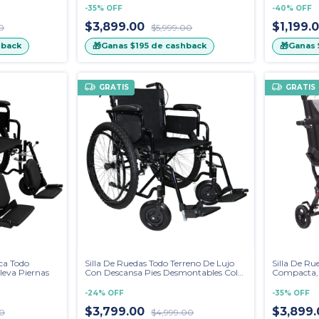
-
35
%
OFF
-
40
%
OFF
$3,899.00
$1,199.
0
$5,999.00
🎁
🎁
hback
Ganas
$195
de cashback
Ganas
GRATIS
GRATIS
ca Todo
Silla De Ruedas Todo Terreno De Lujo
Silla De Ru
leva Piernas
Con Descansa Pies Desmontables Color
Compacta, F
Negro
En Avión
-
24
%
OFF
-
35
%
OFF
$3,799.00
$3,899
00
$4,999.00