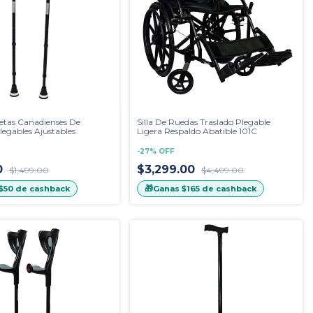
etas Canadienses De
Silla De Ruedas Traslado Plegable
egables Ajustables
Ligera Respaldo Abatible 101C
-
27
%
OFF
0
$3,299.00
$1,499.00
$4,499.00
🎁
$50
de cashback
Ganas
$165
de cashback