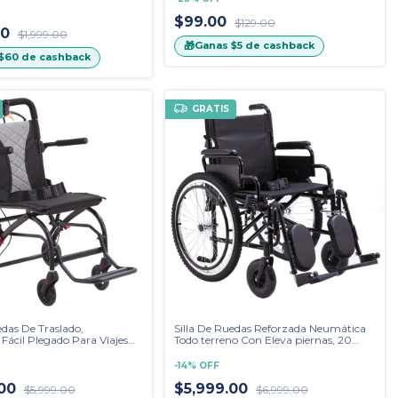
$99.00
$129.00
00
$1,999.00
🎁
Ganas
$5
de cashback
$60
de cashback
GRATIS
edas De Traslado,
Silla De Ruedas Reforzada Neumática
ácil Plegado Para Viajes
Todo terreno Con Eleva piernas, 20
Pulgadas
-
14
%
OFF
.00
$5,999.00
$5,999.00
$6,999.00