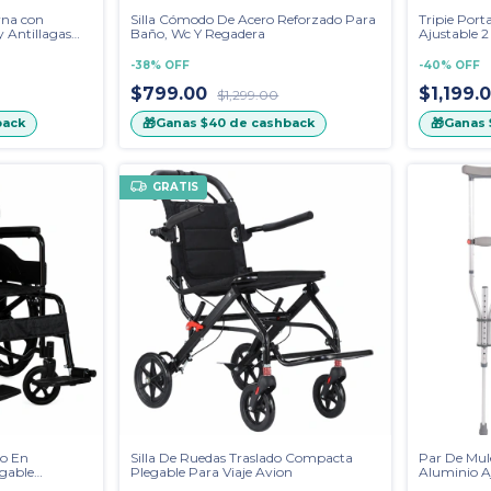
rna con
Silla Cómodo De Acero Reforzado Para
Tripie Port
 Antillagas
Baño, Wc Y Regadera
Ajustable 
-
38
%
OFF
-
40
%
OFF
$799.00
$1,199.
$1,299.00
🎁
🎁
back
Ganas
$40
de cashback
Ganas
GRATIS
no En
Silla De Ruedas Traslado Compacta
Par De Mule
gable
Plegable Para Viaje Avion
Aluminio Aj