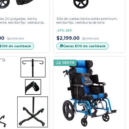
edas 20 pulgadas, llanta
Silla de ruedas llanta solida premium,
ente, estribo fijo, vestiduras
estribo fijo, vestiduras de lona
E
-
27
%
OFF
.00
$2,199.00
$2,999.00
$2,999.00
🎁
$100
de cashback
Ganas
$110
de cashback
GRATIS