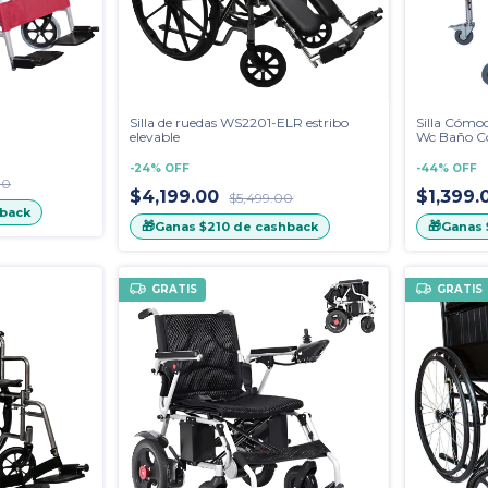
Silla de ruedas WS2201-ELR estribo
Silla Cóm
elevable
Wc Baño Co
-
24
%
OFF
-
44
%
OFF
00
$4,199.00
$1,399.
$5,499.00
back
🎁
🎁
Ganas
$210
de cashback
Ganas
GRATIS
GRATIS