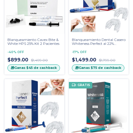
Blanqueamiento Cavex Bite &
Blanqueamiento Dental Casero
White HPS 25% Kit 2 Pacientes
Whiteness Perfect al 22%
marca FGM con 2 guardas
termoformables CAVEX Boil &
-
40
%
OFF
-
17
%
OFF
Bite
$899.00
$1,499.00
$1,499.00
$1,799.00
🎁
🎁
Ganas
$45
de cashback
Ganas
$75
de cashback
GRATIS