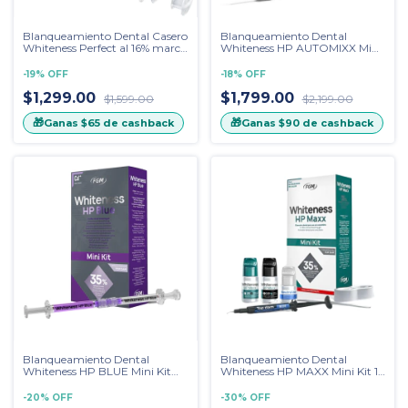
Blanqueamiento Dental Casero
Blanqueamiento Dental
Whiteness Perfect al 16% marca
Whiteness HP AUTOMIXX Mini
FGM con 2 guardas
Kit 3 Pacientes Marca FGM
termoformables CAVEX Boil &
-
19
%
OFF
-
18
%
OFF
Bite
$1,299.00
$1,799.00
$1,599.00
$2,199.00
🎁
🎁
Ganas
$65
de cashback
Ganas
$90
de cashback
Blanqueamiento Dental
Blanqueamiento Dental
Whiteness HP BLUE Mini Kit
Whiteness HP MAXX Mini Kit 1
35% Ca+ Marca FGM
Paciente
-
20
%
OFF
-
30
%
OFF