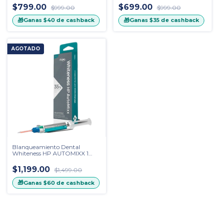
$799.00
$699.00
$999.00
$999.00
🎁
🎁
Ganas
$40
de cashback
Ganas
$35
de cashback
AGOTADO
Blanqueamiento Dental
Whiteness HP AUTOMIXX 1
Paciente Marca FGM
$1,199.00
$1,499.00
🎁
Ganas
$60
de cashback