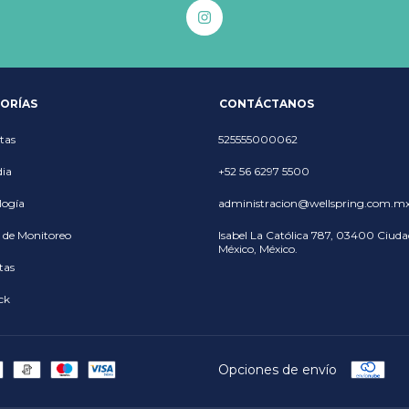
ORÍAS
CONTÁCTANOS
tas
525555000062
ia
+52 56 6297 5500
logía
administracion@wellspring.com.m
 de Monitoreo
Isabel La Católica 787, 03400 Ciuda
México, México.
tas
ck
Opciones de envío