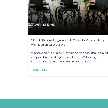
Sillas de Ruedas Plegables y de Traslado: Comodidad y
Movilidad en tu Día a Día
¿Cómo elegir la silla de ruedas o de traslado ideal para tu
ser querido? En esta guía práctica de Wellspring,
exploramos los factores clave de comodidad,
independencia y terreno para tomar la mejor decisión.
Leer más
Analizamos nuestras 3 soluciones estrella —desde nuest
robusto modelo negro de 20 pulgadas hasta la silla de
traslado ultraligera— diseñadas para garantizar paseos
seguros, comodidad para el cuidador y viajes sin esfuerzo
¡Incluye tabla comparativa y respuestas a las preguntas
frecuentes más comunes!