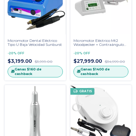
Micromotor Dental Eléctrico
Micromotor Eléctrico Mt2
Tipo U Baja Velocidad Sunburst
Woodpecker + Contraángulo
de Alta Velocidad 1:5
-
20
%
OFF
-
20
%
OFF
$3,199.00
$27,999.00
$3,999.00
$34,999.00
Ganas
$160
de
Ganas
$1400
de
🎁
🎁
cashback
cashback
GRATIS