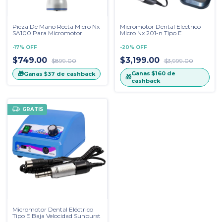
Pieza De Mano Recta Micro Nx
Micromotor Dental Electrico
SA100 Para Micromotor
Micro Nx 201-n Tipo E
-
17
%
OFF
-
20
%
OFF
$749.00
$3,199.00
$899.00
$3,999.00
🎁
Ganas
$160
de
Ganas
$37
de cashback
🎁
cashback
GRATIS
Micromotor Dental Eléctrico
Tipo E Baja Velocidad Sunburst