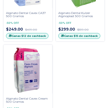
Alginato Dental Cavex CA37
Alginato Dental Kulzer
500 Gramos
Alginoplast 500 Gramos
-
50
%
OFF
-
50
%
OFF
$249.00
$299.00
$499.00
$599.00
🎁
🎁
Ganas
$12
de cashback
Ganas
$15
de cashback
Alginato Dental Cavex Cream
500 Gramos