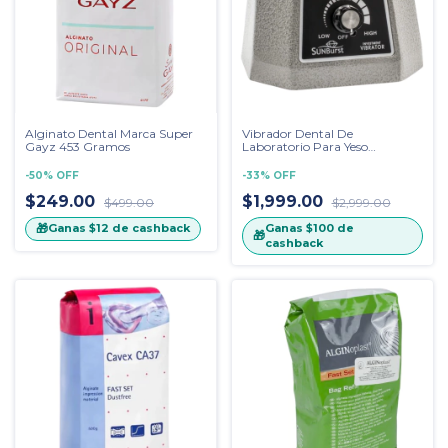
Alginato Dental Marca Super
Vibrador Dental De
Gayz 453 Gramos
Laboratorio Para Yeso
Sunburst
-
50
%
OFF
-
33
%
OFF
$249.00
$1,999.00
$499.00
$2,999.00
🎁
Ganas
$100
de
Ganas
$12
de cashback
🎁
cashback