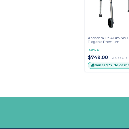
Andadera De Aluminio 
Plegable Premium
-
50
%
OFF
$749.00
$1,499.00
🎁
Ganas
$37
de cash