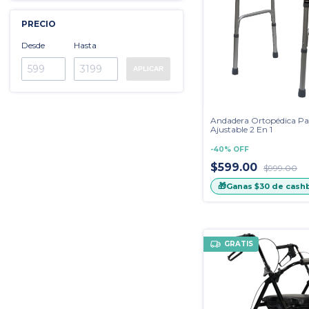
PRECIO
Desde
Hasta
APLICAR
Andadera Ortopédica Pa
Ajustable 2 En 1
-
40
%
OFF
$599.00
$999.00
🎁
Ganas
$30
de cash
GRATIS