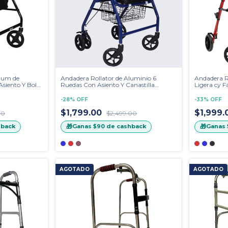
ium de
Andadera Rollator de Aluminio 6
Andadera Ro
siento Y Bolsa
Ruedas Con Asiento Y Canastilla
Ligera cy F
Metálica
y Bolsa Pa
-
28
%
OFF
-
33
%
OFF
$1,799.00
$1,999
00
$2,499.00
🎁
🎁
hback
Ganas
$90
de cashback
Ganas
AGOTADO
AGOTADO