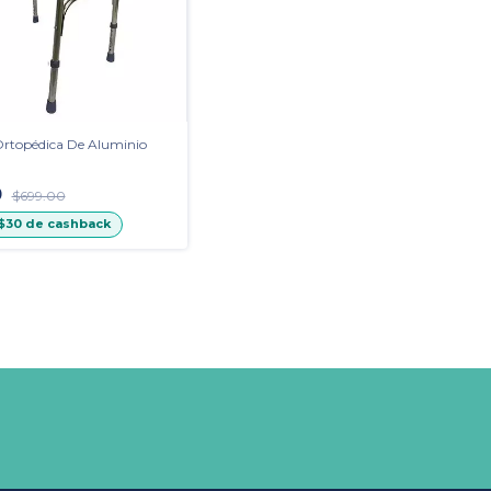
rtopédica De Aluminio
0
$699.00
$30
de cashback