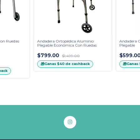
Con Ruedas
Andadera Ortopédica Aluminio
Andadera O
Plegable Económica Con Ruedas
Plegable
$799.00
$599.0
$1,499.00
🎁
🎁
Ganas
$40
de cashback
Ganas
back