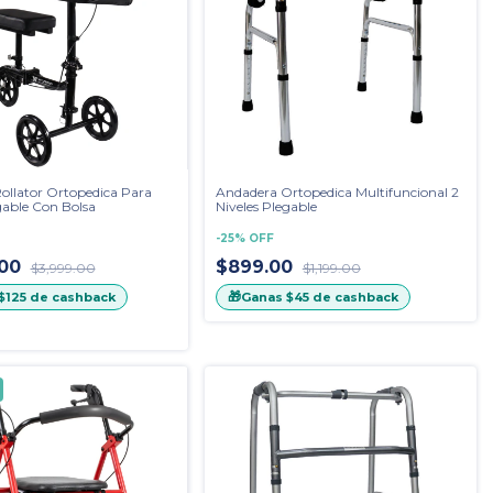
ollator Ortopedica Para
Andadera Ortopedica Multifuncional 2
gable Con Bolsa
Niveles Plegable
-
25
%
OFF
.00
$899.00
$3,999.00
$1,199.00
🎁
$125
de cashback
Ganas
$45
de cashback