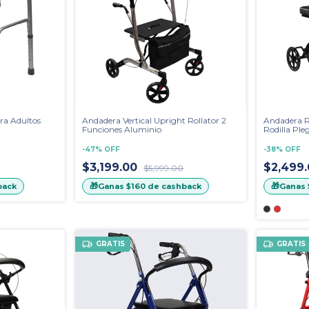
ra Adultos
Andadera Vertical Upright Rollator 2
Andadera R
Funciones Aluminio
Rodilla Ple
-
47
%
OFF
-
38
%
OFF
$3,199.00
$2,499
$5,999.00
🎁
🎁
back
Ganas
$160
de cashback
Ganas
GRATIS
GRATIS