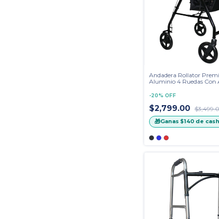
Andadera Rollator Prem
Aluminio 4 Ruedas Con A
Para Objetos
-
20
%
OFF
$2,799.00
$3,499.
🎁
Ganas
$140
de cas