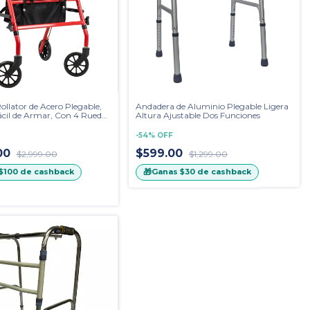
llator de Acero Plegable,
Andadera de Aluminio Plegable Ligera
ácil de Armar, Con 4 Ruedas
Altura Ajustable Dos Funciones
ra Guarda Objetos
-
54
%
OFF
.00
$599.00
$2,999.00
$1,299.00
🎁
$100
de cashback
Ganas
$30
de cashback