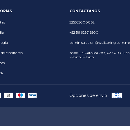
ORÍAS
CONTÁCTANOS
tas
525555000062
ia
+52 56 6297 5500
logía
administracion@wellspring.com.m
 de Monitoreo
Isabel La Católica 787, 03400 Ciuda
México, México.
tas
ck
Opciones de envío