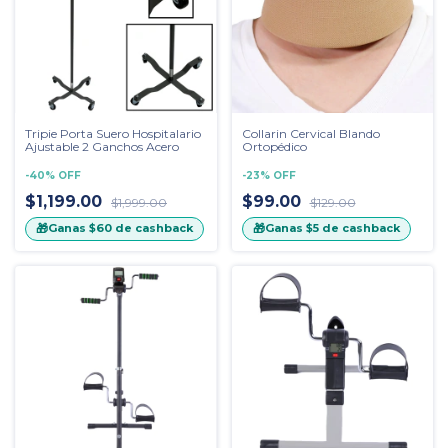
Tripie Porta Suero Hospitalario
Collarin Cervical Blando
Ajustable 2 Ganchos Acero
Ortopédico
-
40
%
OFF
-
23
%
OFF
$1,199.00
$99.00
$1,999.00
$129.00
🎁
🎁
Ganas
$60
de cashback
Ganas
$5
de cashback