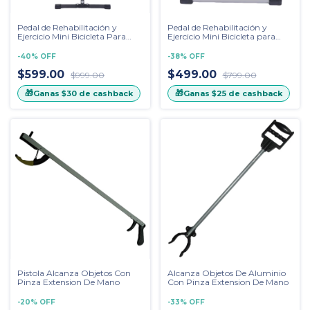
Pedal de Rehabilitación y
Pedal de Rehabilitación y
Ejercicio Mini Bicicleta Para
Ejercicio Mini Bicicleta para
Brazos y Piernas
Pies y Manos
-
40
%
OFF
-
38
%
OFF
$599.00
$499.00
$999.00
$799.00
🎁
🎁
Ganas
$30
de cashback
Ganas
$25
de cashback
Pistola Alcanza Objetos Con
Alcanza Objetos De Aluminio
Pinza Extension De Mano
Con Pinza Extension De Mano
-
20
%
OFF
-
33
%
OFF