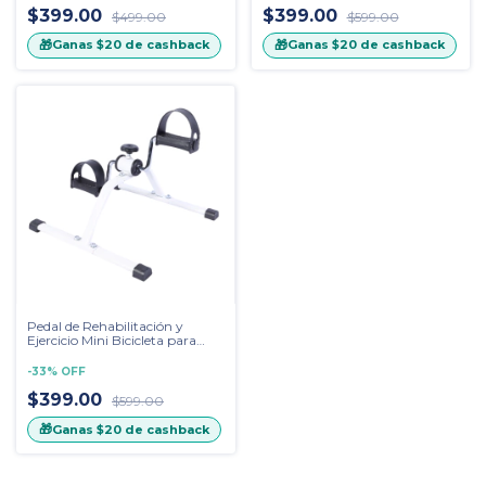
$399.00
$399.00
$499.00
$599.00
🎁
🎁
Ganas
$20
de cashback
Ganas
$20
de cashback
Pedal de Rehabilitación y
Ejercicio Mini Bicicleta para
Pies y Manos
-
33
%
OFF
$399.00
$599.00
🎁
Ganas
$20
de cashback