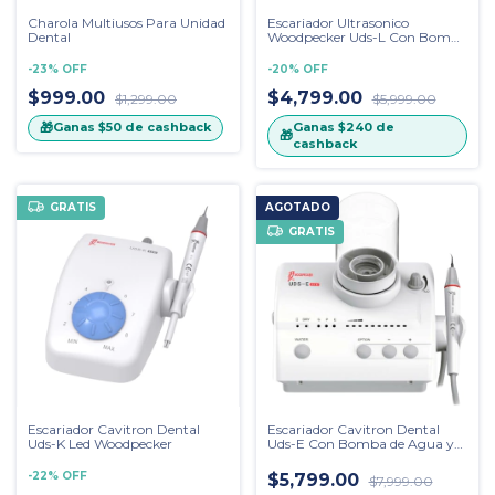
Charola Multiusos Para Unidad
Escariador Ultrasonico
Dental
Woodpecker Uds-L Con Bomba
de Agua y Luz Led Para
Endodoncia
-
23
%
OFF
-
20
%
OFF
$999.00
$4,799.00
$1,299.00
$5,999.00
🎁
Ganas
$240
de
Ganas
$50
de cashback
🎁
cashback
GRATIS
AGOTADO
GRATIS
Escariador Cavitron Dental
Escariador Cavitron Dental
Uds-K Led Woodpecker
Uds-E Con Bomba de Agua y
Luz Led Woodpecker
-
22
%
OFF
$5,799.00
$7,999.00