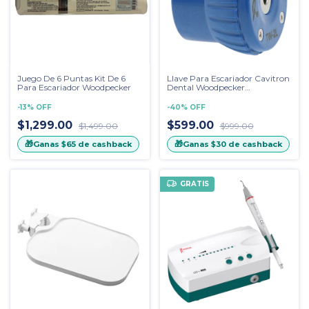
Juego De 6 Puntas Kit De 6
Llave Para Escariador Cavitron
Para Escariador Woodpecker
Dental Woodpecker
Torquimetro
-
13
%
OFF
-
40
%
OFF
$1,299.00
$599.00
$1,499.00
$999.00
🎁
🎁
Ganas
$65
de cashback
Ganas
$30
de cashback
GRATIS