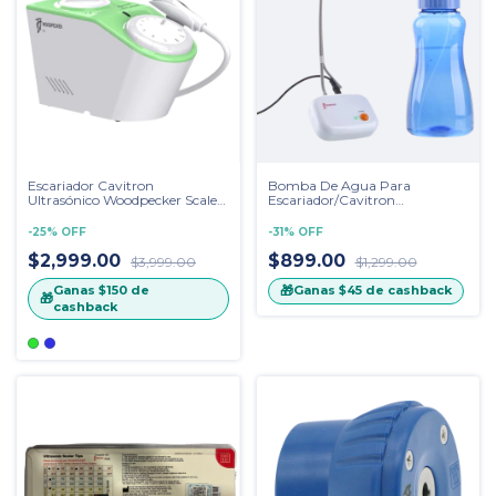
Escariador Cavitron
Bomba De Agua Para
Ultrasónico Woodpecker Scaler
Escariador/Cavitron
Uds-J2 Led
Woodpecker Rta At-1 Flush
-
25
%
OFF
-
31
%
OFF
$2,999.00
$899.00
$3,999.00
$1,299.00
Ganas
$150
de
🎁
Ganas
$45
de cashback
🎁
cashback