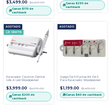
$3,499.00
$4,499.00
Ganas
$290
de
🎁
cashback
Ganas
$175
de
🎁
cashback
AGOTADO
AGOTADO
GRATIS
Escariador Cavitron Dental
Juego De 5 Puntas Kit De 5
Uds-A Led Woodpecker
Para Escariador Woodpecker
$3,999.00
$1,199.00
$4,999.00
$1,499.00
Ganas
$200
de
🎁
Ganas
$60
de cashback
🎁
cashback