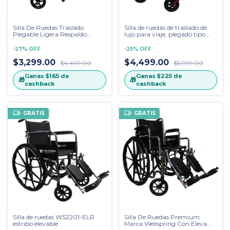
Silla De Ruedas Traslado
Silla de ruedas de traslado de
Plegable Ligera Respaldo
lujo para viaje, plegado tipo
Abatible 101C
maleta, acabado fibra de
carbono con amortiguadores
-
27
%
OFF
-
25
%
OFF
$3,299.00
$4,499.00
$4,499.00
$5,999.00
Ganas
$165
de
Ganas
$225
de
🎁
🎁
cashback
cashback
GRATIS
GRATIS
Silla de ruedas WS2201-ELR
Silla De Ruedas Premium
estribo elevable
Marca Wellspring Con Eleva