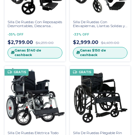
Silla De Ruedas Con Reposapiés
Silla De Ruedas Con
Desmontables, Descansa
Elevapiernas, Llantas Solidas y
Brazos Fijo, Llantas Solidas WS-
Desanca Brazos Fijos WS-2203
2203-SF
ELR
-
35
%
OFF
-
33
%
OFF
$2,799.00
$2,999.00
$4,299.00
$4,499.00
Ganas
$140
de
Ganas
$150
de
🎁
🎁
cashback
cashback
GRATIS
GRATIS
Silla De Ruedas Eléctrica Todo
Silla De Ruedas Plegable Rin