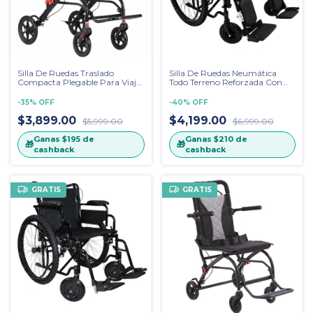
Silla De Ruedas Traslado
Silla De Ruedas Neumática
Compacta Plegable Para Viaje
Todo Terreno Reforzada Con
Avion
Eleva Piernas
-
35
%
OFF
-
40
%
OFF
$3,899.00
$4,199.00
$5,999.00
$6,999.00
Ganas
$195
de
Ganas
$210
de
🎁
🎁
cashback
cashback
GRATIS
GRATIS