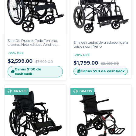
Silla De Ruedas Todo Terreno,
Silla de ruedas de traslado ligera
Llantas Neumáticas Anchas,
básica con freno
Estribo Fijo, Vestiduras En Lona
-
35
%
OFF
-
28
%
OFF
$2,599.00
$3,999.00
$1,799.00
$2,499.00
Ganas
$130
de
🎁
Ganas
$90
de cashback
🎁
cashback
GRATIS
GRATIS