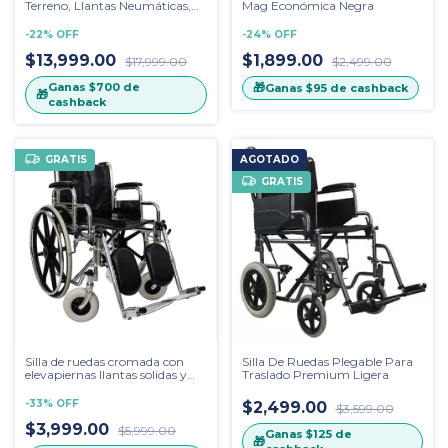
Terreno, Llantas Neumáticas,
Mag Económica Negra
Dos Motores WS-5000
-
22
%
OFF
-
24
%
OFF
$13,999.00
$1,899.00
$17,999.00
$2,499.00
Ganas
$700
de
🎁
Ganas
$95
de cashback
🎁
cashback
GRATIS
AGOTADO
GRATIS
Silla de ruedas cromada con
Silla De Ruedas Plegable Para
elevapiernas llantas solidas y
Traslado Premium Ligera
resistentes WS-4000 ELR
-
33
%
OFF
$2,499.00
$3,599.00
$3,999.00
$5,999.00
Ganas
$125
de
🎁