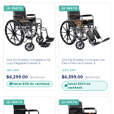
GRATIS
GRATIS
Silla De Ruedas Ortopedica De
Silla De Ruedas Cromada Con
Lujo Plegable Everest &
Eleva Piernas Everest &
Jennings Cromada, Estribo
Jennings UNIVERSAL MX,
Desmontable, Descansa Brazos
Descansa Brazos Fijo
-
16
%
OFF
-
20
%
OFF
Desmontable
$6,299.00
$6,399.00
$7,499.00
$7,999.00
🎁
Ganas
$320
de
Ganas
$315
de cashback
🎁
cashback
GRATIS
GRATIS