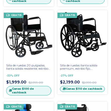
cashback
cashback
GRATIS
GRATIS
Silla de ruedas 20 pulgadas,
Silla de ruedas llanta solida
llanta solida resistente, estribo
premium, estribo fijo,
fijo, vestiduras de vinil 811E
vestiduras de lona
-
33
%
OFF
-
27
%
OFF
$1,999.00
$2,199.00
$2,999.00
$2,999.00
Ganas
$100
de
🎁
Ganas
$110
de cashback
🎁
cashback
GRATIS
GRATIS