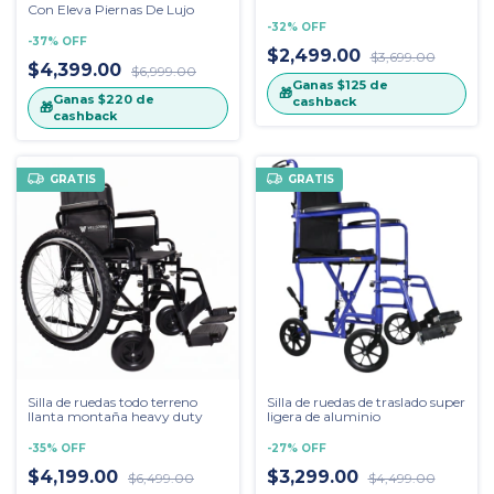
Con Eleva Piernas De Lujo
-
32
%
OFF
-
37
%
OFF
$2,499.00
$3,699.00
$4,399.00
$6,999.00
Ganas
$125
de
🎁
Ganas
$220
de
cashback
🎁
cashback
GRATIS
GRATIS
Silla de ruedas todo terreno
Silla de ruedas de traslado super
llanta montaña heavy duty
ligera de aluminio
-
35
%
OFF
-
27
%
OFF
$4,199.00
$3,299.00
$6,499.00
$4,499.00