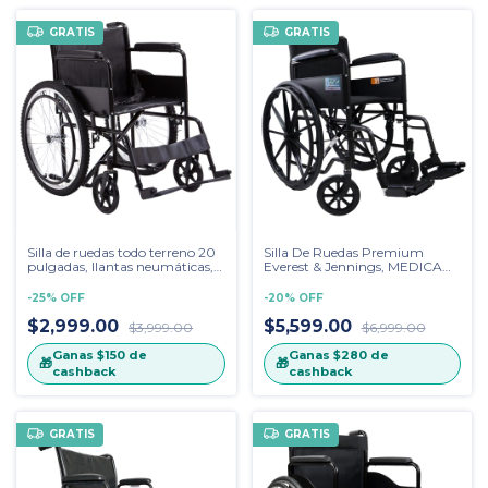
GRATIS
GRATIS
Silla de ruedas todo terreno 20
Silla De Ruedas Premium
pulgadas, llantas neumáticas,
Everest & Jennings, MEDICA
estribo fijo, vestiduras de vinil
MX Color Gris Jaspeado
811AIR
-
25
%
OFF
-
20
%
OFF
$2,999.00
$5,599.00
$3,999.00
$6,999.00
Ganas
$150
de
Ganas
$280
de
🎁
🎁
cashback
cashback
GRATIS
GRATIS