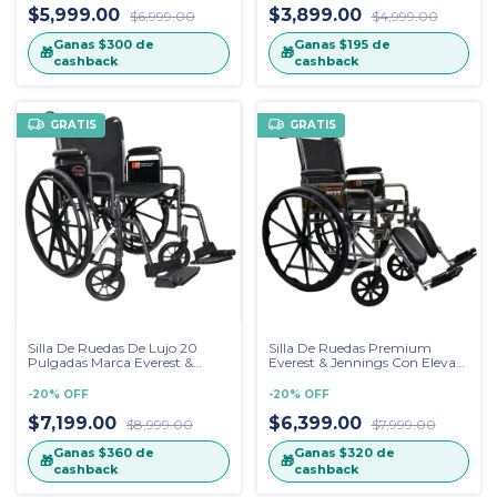
$5,999.00
$3,899.00
$6,999.00
$4,999.00
Ganas
$300
de
Ganas
$195
de
🎁
🎁
cashback
cashback
GRATIS
GRATIS
Silla De Ruedas De Lujo 20
Silla De Ruedas Premium
Pulgadas Marca Everest &
Everest & Jennings Con Eleva
Jennings ADVANTAGE LX
Piernas Cromada, Descansa
Brazos Desmontable
-
20
%
OFF
-
20
%
OFF
$7,199.00
$6,399.00
$8,999.00
$7,999.00
Ganas
$360
de
Ganas
$320
de
🎁
🎁
cashback
cashback