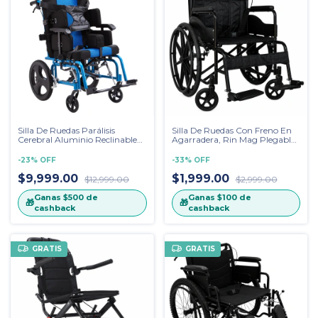
Silla De Ruedas Parálisis
Silla De Ruedas Con Freno En
Cerebral Aluminio Reclinable
Agarradera, Rin Mag Plegable
45°
Económica
-
23
%
OFF
-
33
%
OFF
$9,999.00
$1,999.00
$12,999.00
$2,999.00
Ganas
$500
de
Ganas
$100
de
🎁
🎁
cashback
cashback
GRATIS
GRATIS