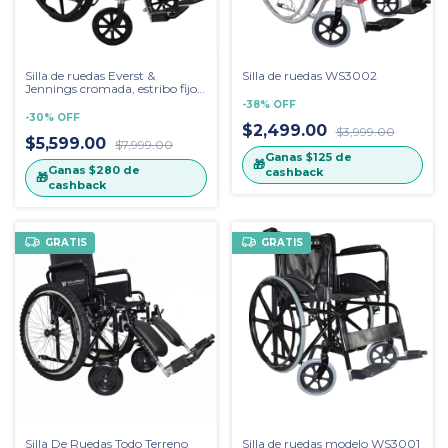
Silla de ruedas Everst &
Silla de ruedas WS3002
Jennings cromada, estribo fijo
y descansa brazos fijo
-
38
%
OFF
-
30
%
OFF
$2,499.00
$3,999.00
$5,599.00
$7,999.00
Ganas
$125
de
🎁
Ganas
$280
de
cashback
🎁
cashback
GRATIS
GRATIS
Silla De Ruedas Todo Terreno
Silla de ruedas modelo WS3001