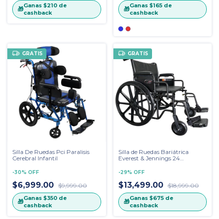
Ganas
$210
de
Ganas
$165
de
🎁
🎁
cashback
cashback
GRATIS
GRATIS
Silla De Ruedas Pci Paralisis
Silla de Ruedas Bariátrica
Cerebral Infantil
Everest & Jennings 24
pulgadas Traveler HD
-
30
%
OFF
-
29
%
OFF
$6,999.00
$13,499.00
$9,999.00
$18,999.00
Ganas
$350
de
Ganas
$675
de
🎁
🎁
cashback
cashback