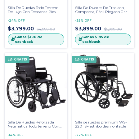
Silla De Ruedas Todo Terreno
Silla De Ruedas De Traslado,
De Lujo Con Descansa Pies
Compacta, Fácil Plegado Para
Desmontables Color Negro
Viajes En Avión
-
24
%
OFF
-
35
%
OFF
$3,799.00
$3,899.00
$4,999.00
$5,999.00
Ganas
$190
de
Ganas
$195
de
🎁
🎁
cashback
cashback
GRATIS
GRATIS
Silla De Ruedas Reforzada
Silla de ruedas premium WS-
Neumática Todo terreno Con
2201 SF estribo desmontable
Eleva piernas, 20 Pulgadas
-
14
%
OFF
-
22
%
OFF