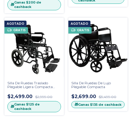
cashback
Ganas
$200
de
🎁
cashback
AGOTADO
AGOTADO
GRATIS
GRATIS
Silla De Ruedas Traslado
Silla De Ruedas De Lujo
Plegable Ligera Compacta
Plegable Compacta
Premium
$2,499.00
$2,699.00
$2,999.00
$3,499.00
Ganas
$125
de
🎁
Ganas
$135
de cashback
🎁
cashback