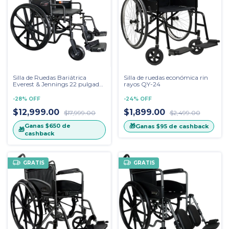
Silla de Ruedas Bariátrica
Silla de ruedas económica rin
Everest & Jennings 22 pulgadas
rayos QY-24
Traveler HD
-
28
%
OFF
-
24
%
OFF
$12,999.00
$1,899.00
$17,999.00
$2,499.00
Ganas
$650
de
🎁
Ganas
$95
de cashback
🎁
cashback
GRATIS
GRATIS