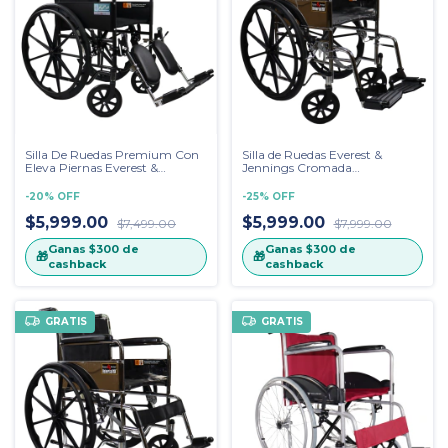
Silla De Ruedas Premium Con
Silla de Ruedas Everest &
Eleva Piernas Everest &
Jennings Cromada
Jennings, MEDICA MX Color
UNIVERSAL MX Estribo
Gris Jaspeado
Desmontable, Descansa Brazos
-
20
%
OFF
-
25
%
OFF
Fijo
$5,999.00
$5,999.00
$7,499.00
$7,999.00
Ganas
$300
de
Ganas
$300
de
🎁
🎁
cashback
cashback
GRATIS
GRATIS