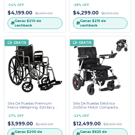
Piernas
-
24
%
OFF
-
28
%
OFF
$4,199.00
$4,299.00
$5,499.00
$5,999.00
Ganas
$210
de
Ganas
$215
de
🎁
🎁
cashback
cashback
GRATIS
GRATIS
Silla De Ruedas Premium
Silla De Ruedas Eléctrica
Marca Wellspring, Estribo y
2x250w Motor Compacta
Descansa brazos
Alcance 15km
Desmontables
-
27
%
OFF
-
22
%
OFF
$3,999.00
$12,499.00
$5,499.00
$15,999.00
Ganas
$200
de
Ganas
$625
de
🎁
🎁