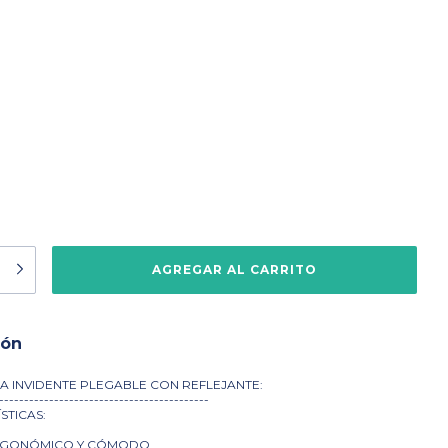
ión
A INVIDENTE PLEGABLE CON REFLEJANTE:
------------------------------------------
STICAS:
RGONÓMICO Y CÓMODO.