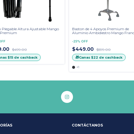
 Plegable Altura Ajustable Mango
Baston de 4 Apoyos Premium de
 Premium
Aluminio Ambidiestro Mango Franc
OFF
-
25
%
OFF
9.00
$449.00
$499.00
$599.00
🎁
anas
$15
de cashback
Ganas
$22
de cashback
+1
ORÍAS
CONTÁCTANOS