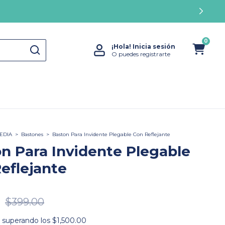
0
¡Hola!
Inicia sesión
O puedes registrarte
EDIA
>
Bastones
>
Baston Para Invidente Plegable Con Reflejante
n Para Invidente Plegable
eflejante
0
$399.00
superando los
$1,500.00