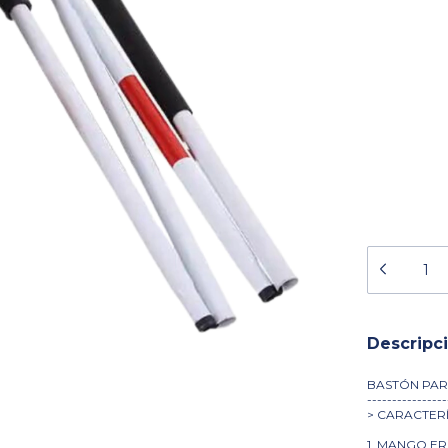
Descripc
BASTÓN PAR
----------------
> CARACTERÍ
1. MANGO E