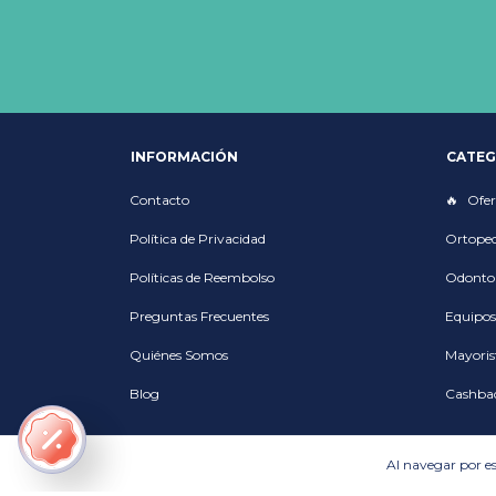
INFORMACIÓN
CATEG
Contacto
Ofer
Política de Privacidad
Ortoped
Políticas de Reembolso
Odonto
Preguntas Frecuentes
Equipos
Quiénes Somos
Mayoris
Blog
Cashba
Al navegar por es
Métodos de pago