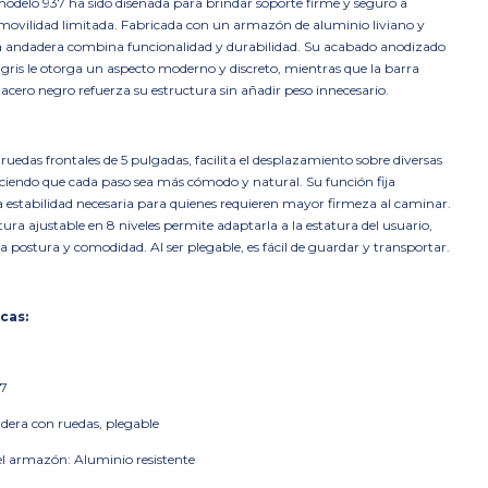
odelo 937 ha sido diseñada para brindar soporte firme y seguro a
movilidad limitada. Fabricada con un armazón de aluminio liviano y
sta andadera combina funcionalidad y durabilidad. Su acabado anodizado
gris le otorga un aspecto moderno y discreto, mientras que la barra
 acero negro refuerza su estructura sin añadir peso innecesario.
uedas frontales de 5 pulgadas, facilita el desplazamiento sobre diversas
aciendo que cada paso sea más cómodo y natural. Su función fija
a estabilidad necesaria para quienes requieren mayor firmeza al caminar.
ura ajustable en 8 niveles permite adaptarla a la estatura del usuario,
 postura y comodidad. Al ser plegable, es fácil de guardar y transportar.
cas:
37
dera con ruedas, plegable
el armazón: Aluminio resistente