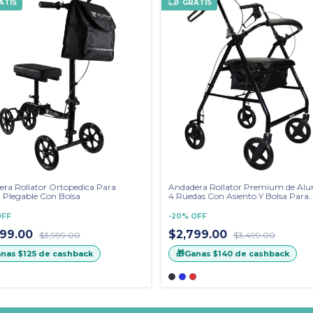
ATIS
GRATIS
ra Rollator Ortopedica Para
Andadera Rollator Premium de Alu
a Plegable Con Bolsa
4 Ruedas Con Asiento Y Bolsa Para
Objetos
OFF
-
20
%
OFF
499.00
$2,799.00
$3,999.00
$3,499.00
🎁
anas
$125
de cashback
Ganas
$140
de cashback