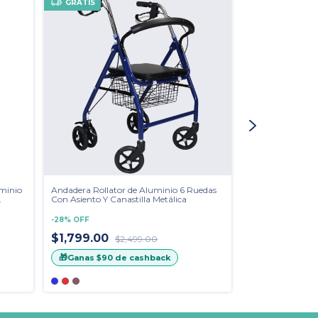
GRATIS
minio
Andadera Rollator de Aluminio 6 Ruedas
Andadera Ortope
Con Asiento Y Canastilla Metálica
Niveles Plegable
-
28
%
OFF
-
25
%
OFF
$1,799.00
$2,499.00
$899.00
$1,
🎁
Ganas
$90
de cashback
🎁
Ganas
$45
d