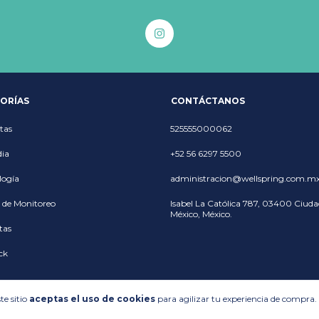
ORÍAS
CONTÁCTANOS
tas
525555000062
ia
+52 56 6297 5500
logía
administracion@wellspring.com.m
 de Monitoreo
Isabel La Católica 787, 03400 Ciuda
México, México.
tas
ck
te sitio
aceptas el uso de cookies
para agilizar tu experiencia de compra.
Opciones de envío