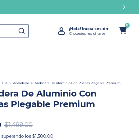
0
¡Hola!
Inicia sesión
O puedes registrarte
EDIA
>
Andaderas
>
Andadera De Aluminio Con Ruedas Plegable Premium
dera De Aluminio Con
as Plegable Premium
0
$1,499.00
superando los
$1,500.00