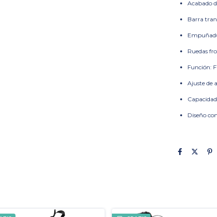
Acabado d
Barra tran
Empuñadur
Ruedas fro
Función: F
Ajuste de a
Capacidad 
Diseño com