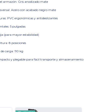
el armazón: Gris anodizado mate
sversal: Acero con acabado negro mate
as: PVC ergonómicas y antideslizantes
ntales: 5 pulgadas
ija (para mayor estabilidad)
ltura: 8 posiciones
de carga: 110 kg
pacto y plegable para fácil transporte y almacenamiento