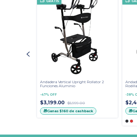
GRATIS
GR
a Adultos
Andadera Vertical Upright Rollator 2
Andade
Funciones Aluminio
Rodill
-
47
%
OFF
-
38
%
$3,199.00
$2,
$5,999.00
🎁
🎁
ack
Ganas
$160
de cashback
G