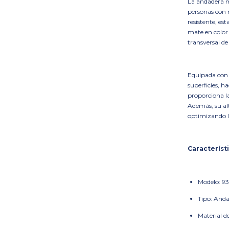
La andadera m
personas con 
resistente, e
mate en color 
transversal de
Equipada con r
superficies, h
proporciona l
Además, su alt
optimizando la
Característi
Modelo: 9
Tipo: Anda
Material d