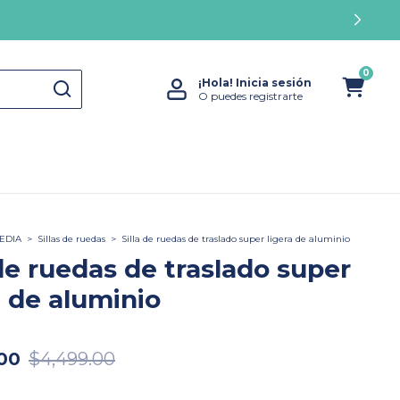
0
¡Hola!
Inicia sesión
O puedes registrarte
EDIA
>
Sillas de ruedas
>
Silla de ruedas de traslado super ligera de aluminio
 de ruedas de traslado super
a de aluminio
00
$4,499.00