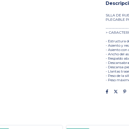
Descripc
SILLA DE RU
PLEGABLE P
----------------
> CARACTERÍ
- Estructura d
- Asiento y re
- Asiento con 
- Ancho del as
- Respaldo aba
- Descansabraz
- Descansa pi
- Llantas tras
- Peso de la sill
- Peso máximo