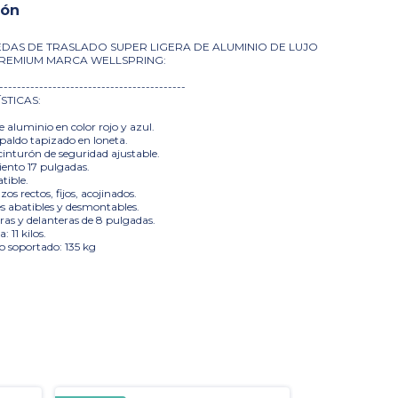
ión
EDAS DE TRASLADO SUPER LIGERA DE ALUMINIO DE LUJO
REMIUM MARCA WELLSPRING:
------------------------------------------
STICAS:
e aluminio en color rojo y azul.
spaldo tapizado en loneta.
cinturón de seguridad ajustable.
iento 17 pulgadas.
tible.
os rectos, fijos, acojinados.
es abatibles y desmontables.
eras y delanteras de 8 pulgadas.
a: 11 kilos.
 soportado: 135 kg