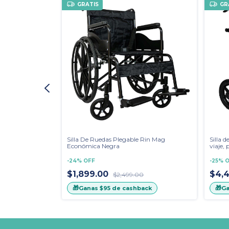
GRATIS
GR
piernas, Llantas
Silla De Ruedas Plegable Rin Mag
Silla d
 Fijos WS-2203
Económica Negra
viaje,
de ca
-
24
%
OFF
-
25
%
O
$1,899.00
$4,
0
$2,499.00
🎁
🎁
back
Ganas
$95
de cashback
G