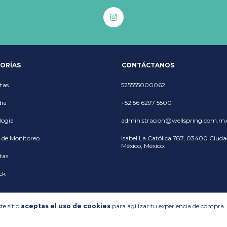
ORÍAS
CONTÁCTANOS
tas
525555000062
ia
+52 56 6297 5500
logía
administracion@wellspring.com.m
 de Monitoreo
Isabel La Católica 787, 03400 Ciuda
México, México.
tas
ck
te sitio
aceptas el uso de cookies
para agilizar tu experiencia de compra.
Opciones de envío