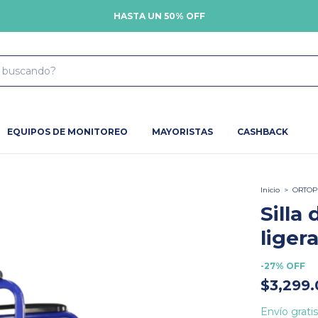
HASTA UN 50% OFF
EQUIPOS DE MONITOREO
MAYORISTAS
CASHBACK
Inicio
>
ORTOP
Silla
liger
-
27
%
OFF
$3,299.
Envío gratis