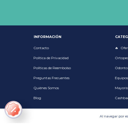
INFORMACIÓN
CATEG
Contacto
Ofer
Política de Privacidad
Ortoped
Políticas de Reembolso
Odonto
Preguntas Frecuentes
Equipos
Quiénes Somos
Mayoris
Blog
Cashba
Al navegar por es
Métodos de pago