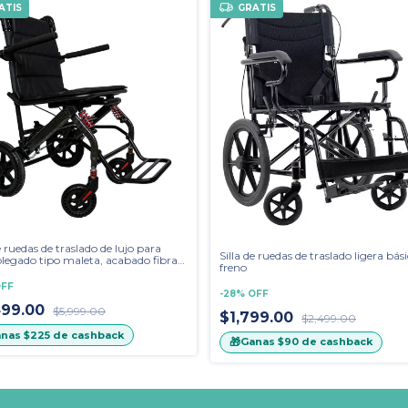
ATIS
GRATIS
e ruedas de traslado de lujo para
Silla de ruedas de traslado ligera bás
 plegado tipo maleta, acabado fibra
freno
rbono con amortiguadores
FF
-
28
%
OFF
499.00
$5,999.00
$1,799.00
$2,499.00
anas
$225
de cashback
🎁
Ganas
$90
de cashback