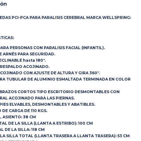
ión
UEDAS PCI-PCA PARA PARALISIS CEREBRAL MARCA WELLSPRING:
TICAS:
PARA PERSONAS CON PARALISIS FACIAL (INFANTIL).
DE ARNÉS PARA SEGURIDAD.
ECLINABLE hasta 180°.
Y RESPALDO ACOJINADO.
ACOJINADO CON AJUSTE DE ALTURA Y GIRA 360°.
URA TUBULAR DE ALUMINIO ESMALTADA TERMINADA EN COLOR
ABRAZOS CORTOS TIPO ESCRITORIO DESMONTABLES CON
RAL ACOJINADO PARA LAS PIERNAS.
PIES ELVABLES, DESMONTABLES Y ABATIBLES.
 DE CARGA DE 110 KGS.
L ASIENTO: 38 CM
AL DE LA SILLA (LLANTA A ESTRIBO): 100 CM
L DE LA SILLA: 118 CM
 LA SILLA TOTAL (LLANTA TRASERA A LLANTA TRASERA): 53 CM