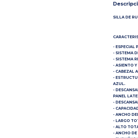
Descripc
SILLA DE R
CARACTERIS
- ESPECIAL 
- SISTEMA 
- SISTEMA R
- ASIENTO 
- CABEZAL 
- ESTRUCT
AZUL.
- DESCANS
PANEL LATE
- DESCANSA
- CAPACIDAD
- ANCHO DE
- LARGO TOT
- ALTO TOTA
- ANCHO DE