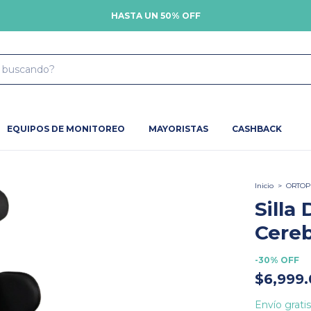
HASTA UN 50% OFF
EQUIPOS DE MONITOREO
MAYORISTAS
CASHBACK
Inicio
>
ORTOP
Silla
Cereb
-
30
%
OFF
$6,999
Envío gratis