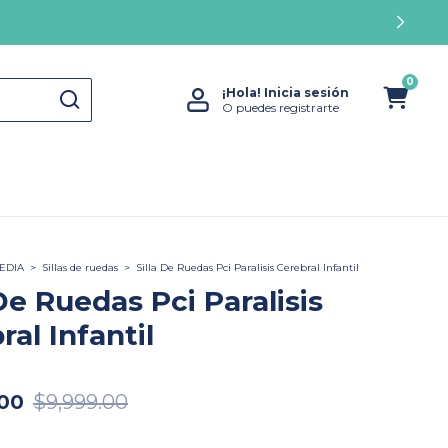
0
¡Hola!
Inicia sesión
O puedes registrarte
EDIA
>
Sillas de ruedas
>
Silla De Ruedas Pci Paralisis Cerebral Infantil
 De Ruedas Pci Paralisis
ral Infantil
.00
$9,999.00