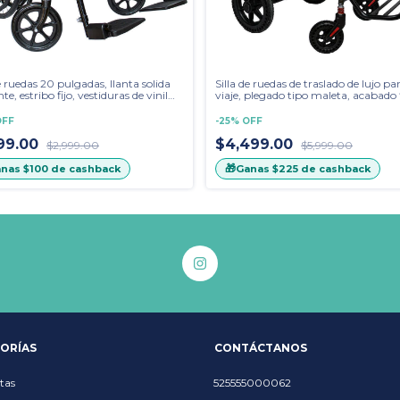
de ruedas 20 pulgadas, llanta solida
Silla de ruedas de traslado de lujo pa
nte, estribo fijo, vestiduras de vinil
viaje, plegado tipo maleta, acabado 
de carbono con amortiguadores
OFF
-
25
%
OFF
999.00
$4,499.00
$2,999.00
$5,999.00
🎁
anas
$100
de cashback
Ganas
$225
de cashback
ORÍAS
CONTÁCTANOS
tas
525555000062