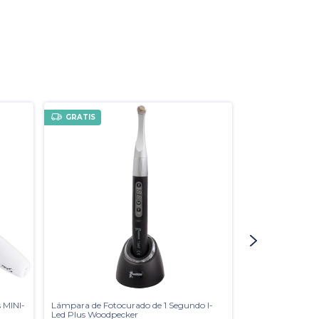
GRATIS
GRATIS
 MINI-
Lámpara de Fotocurado de 1 Segundo I-
Scanner Escaner 
Led Plus Woodpecker