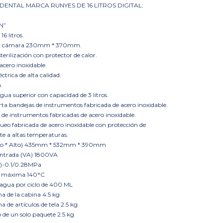
ENTAL MARCA RUNYES DE 16 LITROS DIGITAL:
“N”
6 litros.
la cámara 230mm * 370mm.
erilización con protector de calor.
acero inoxidable.
éctrica de alta calidad.
.
gua superior con capacidad de 3 litros.
rta bandejas de instrumentos fabricada de acero inoxidable.
 de instrumentos fabricadas de acero inoxidable.
ueo fabricada de acero inoxidable con protección de
te a altas temperaturas.
go * Alto) 435mm * 532mm * 390mm
entrada (VA) 1800VA
a)-0.1/0.28MPa
a máxima 140°C
agua por ciclo de 400 ML
 de la cabina 4.5 kg
de artículos de tela 2.5 kg
de un solo paquete 2.5 kg