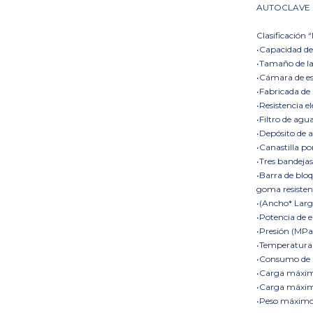
AUTOCLAVE D
Clasificación 
•Capacidad de 1
•Tamaño de 
•Cámara de est
•Fabricada de 
•Resistencia el
•Filtro de agua
•Depósito de a
•Canastilla po
•Tres bandejas
•Barra de bloq
goma resisten
•(Ancho* Lar
•Potencia de 
•Presión (MP
•Temperatur
•Consumo de 
•Carga máxima
•Carga máxima 
•Peso máximo 