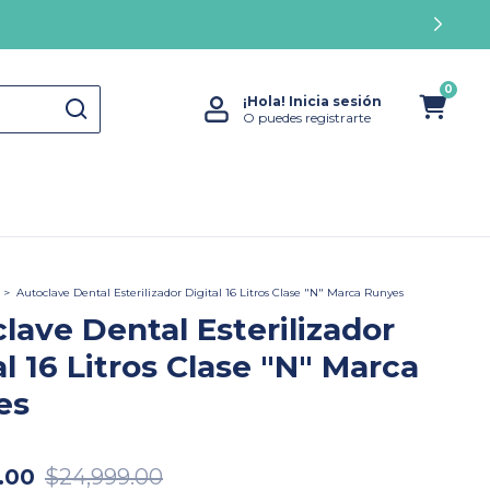
0
¡Hola!
Inicia sesión
O puedes registrarte
>
Autoclave Dental Esterilizador Digital 16 Litros Clase "N" Marca Runyes
lave Dental Esterilizador
al 16 Litros Clase "N" Marca
es
.00
$24,999.00