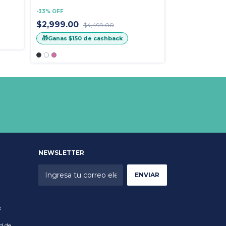
3ds
-
33
%
OFF
-
27
%
OFF
$2,999.00
$4,499.00
$79,900.0
🎁
Ganas
$150
de cashback
🎁
Ganas
$200
NEWSLETTER
x
d de