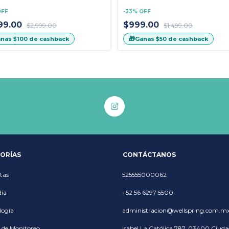
OFF
-
33
%
OFF
999.00
$999.00
$2,999.00
$1,499.00
🎁
anas
$100
de cashback
Ganas
$50
de cashback
ORÍAS
CONTÁCTANOS
tas
525555000062
ia
+52 56 6297 5500
logía
administracion@wellspring.com.m
 de Monitoreo
Isabel La Católica 787, 03400 Ciuda