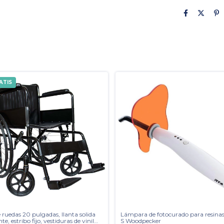
ATIS
de ruedas 20 pulgadas, llanta solida
Lámpara de fotocurado para resinas
nte, estribo fijo, vestiduras de vinil
S Woodpecker