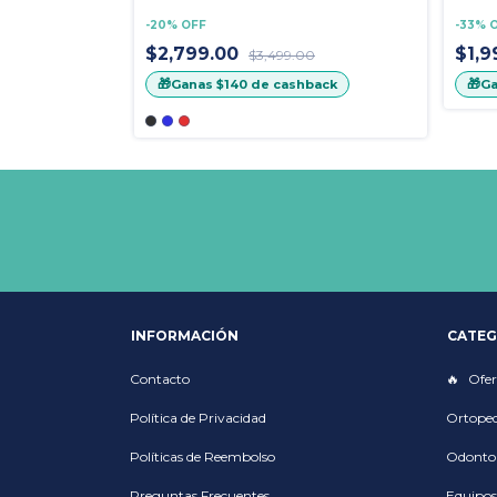
Objetos
811E
-
20
%
OFF
-
33
%
$2,799.00
$1,
$3,499.00
🎁
🎁
ck
Ganas
$140
de cashback
G
INFORMACIÓN
CATEG
Contacto
Ofer
Política de Privacidad
Ortoped
Políticas de Reembolso
Odonto
Preguntas Frecuentes
Equipos