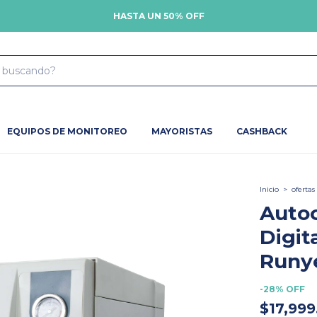
HASTA UN 50% OFF
EQUIPOS DE MONITOREO
MAYORISTAS
CASHBACK
Inicio
>
ofertas
Autoc
Digit
Runy
-
28
%
OFF
$17,999