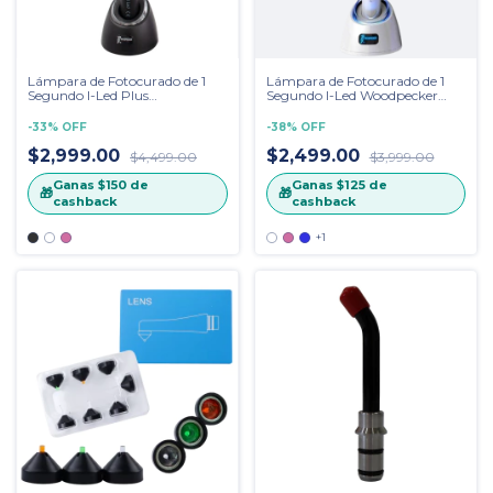
Lámpara de Fotocurado de 1
Lámpara de Fotocurado de 1
Segundo I-Led Plus
Segundo I-Led Woodpecker
Woodpecker
Punta de Plástico
-
33
%
OFF
-
38
%
OFF
$2,999.00
$2,499.00
$4,499.00
$3,999.00
Ganas
$150
de
Ganas
$125
de
🎁
🎁
cashback
cashback
+1