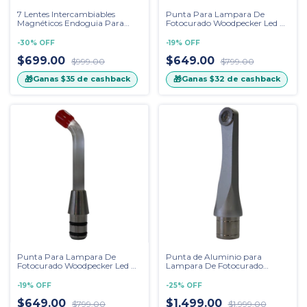
7 Lentes Intercambiables
Punta Para Lampara De
Magnéticos Endoguia Para
Fotocurado Woodpecker Led B
Lámpara de Fotocurado I LED
22 Mm
-
30
%
OFF
-
19
%
OFF
$699.00
$649.00
$999.00
$799.00
🎁
🎁
Ganas
$35
de cashback
Ganas
$32
de cashback
Punta Para Lampara De
Punta de Aluminio para
Fotocurado Woodpecker Led H
Lampara De Fotocurado
17 Mm
Woodpecker I-led Plus
-
19
%
OFF
-
25
%
OFF
$649.00
$1,499.00
$799.00
$1,999.00