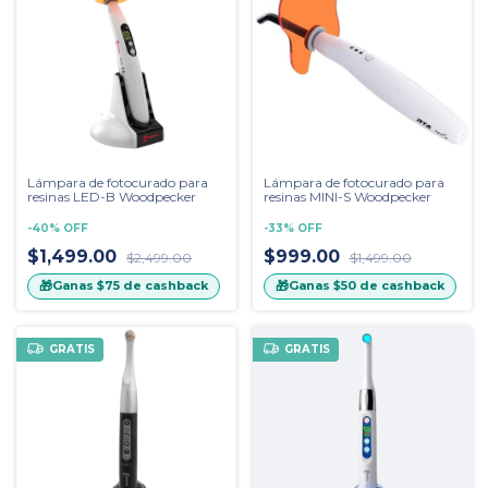
Lámpara de fotocurado para
Lámpara de fotocurado para
resinas LED-B Woodpecker
resinas MINI-S Woodpecker
-
40
%
OFF
-
33
%
OFF
$1,499.00
$999.00
$2,499.00
$1,499.00
🎁
🎁
Ganas
$75
de cashback
Ganas
$50
de cashback
GRATIS
GRATIS