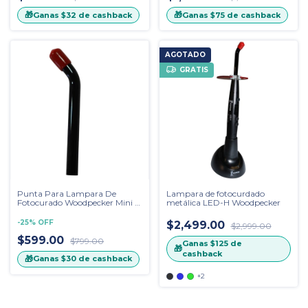
🎁
🎁
Ganas
$32
de cashback
Ganas
$75
de cashback
AGOTADO
GRATIS
Punta Para Lampara De
Lampara de fotocurdado
Fotocurado Woodpecker Mini S
metálica LED-H Woodpecker
8 Mm
-
25
%
OFF
$2,499.00
$2,999.00
$599.00
$799.00
Ganas
$125
de
🎁
cashback
🎁
Ganas
$30
de cashback
+2