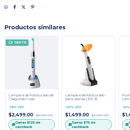
Productos similares
GRATIS
Lámpara de Fotocurado de
Lámpara de fotocurado
Punt
1 Segundo I-Led
para resinas LED-B
Lamp
Woodpecker Punta de
Woodpecker
Wood
Plástico
-
38
%
OFF
-
40
%
OFF
-
25
$2,499.00
$1,499.00
$1
$3,999.00
$2,499.00
Ganas
$125
de
Ganas
$75
de
🎁
🎁
🎁
cashback
cashback