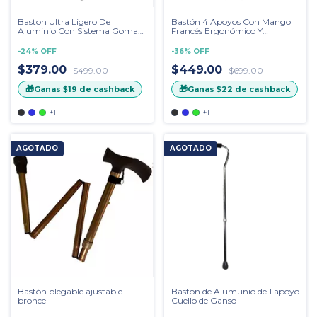
Baston Ultra Ligero De
Bastón 4 Apoyos Con Mango
Aluminio Con Sistema Goma
Francés Ergonómico Y
Rotatoria
Ajustable
-
24
%
OFF
-
36
%
OFF
$379.00
$449.00
$499.00
$699.00
🎁
🎁
Ganas
$19
de cashback
Ganas
$22
de cashback
+1
+1
AGOTADO
AGOTADO
Bastón plegable ajustable
Baston de Alumunio de 1 apoyo
bronce
Cuello de Ganso