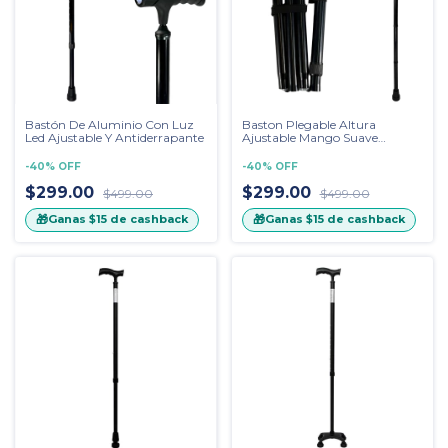
Bastón De Aluminio Con Luz
Baston Plegable Altura
Led Ajustable Y Antiderrapante
Ajustable Mango Suave
Premium
-
40
%
OFF
-
40
%
OFF
$299.00
$299.00
$499.00
$499.00
🎁
🎁
Ganas
$15
de cashback
Ganas
$15
de cashback