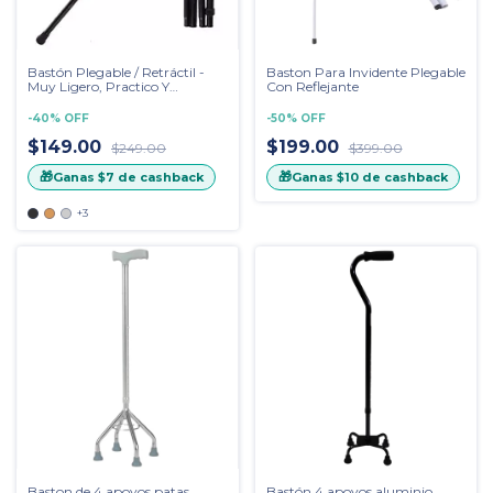
Bastón Plegable / Retráctil -
Baston Para Invidente Plegable
Muy Ligero, Practico Y
Con Reflejante
Cómodo
-
40
%
OFF
-
50
%
OFF
$149.00
$199.00
$249.00
$399.00
🎁
🎁
Ganas
$7
de cashback
Ganas
$10
de cashback
+3
Baston de 4 apoyos patas
Bastón 4 apoyos aluminio