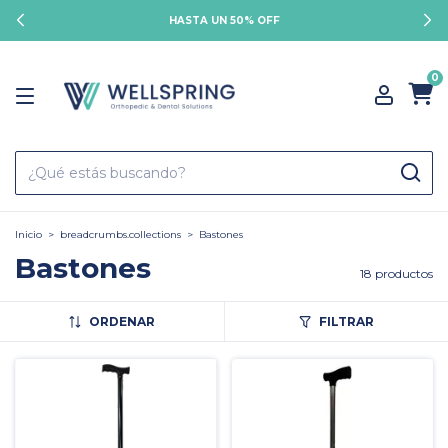
HASTA UN 50% OFF
0
Inicio
>
breadcrumbs.collections
>
Bastones
Bastones
18 productos
ORDENAR
FILTRAR