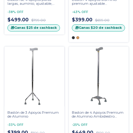
largas, auminio, ajustable,
premium ajustable
ambidiestro mango francés
ambidiestro cuello de ganso
-
38
%
OFF
-
43
%
OFF
$499.00
$399.00
$799.00
$699.00
🎁
🎁
Ganas
$25
de cashback
Ganas
$20
de cashback
Bastón de 3 Apoyos Premium
Baston de 4 Apoyos Premium
de Aluminio
de Aluminio Ambidiestro
Mango Francés
-
33
%
OFF
-
25
%
OFF
$399.00
$449.00
$599.00
$599.00