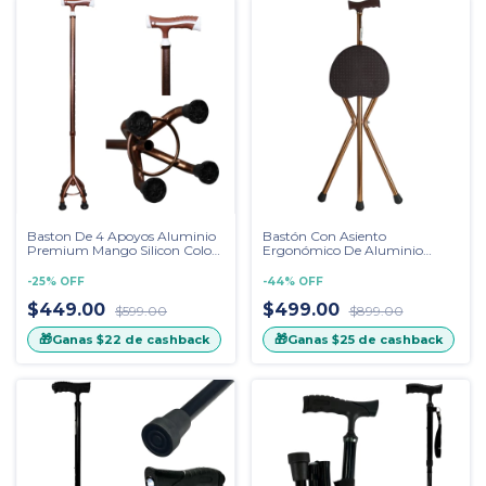
Baston De 4 Apoyos Aluminio
Bastón Con Asiento
Premium Mango Silicon Color
Ergonómico De Aluminio
Oro Texturizado
Ligero Y Práctico Color Bronce
-
25
%
OFF
-
44
%
OFF
$449.00
$499.00
$599.00
$899.00
🎁
🎁
Ganas
$22
de cashback
Ganas
$25
de cashback