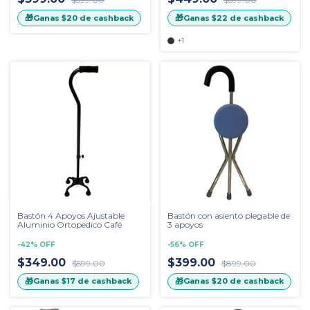
🎁
🎁
Ganas
$20
de cashback
Ganas
$22
de cashback
+1
Bastón 4 Apoyos Ajustable
Bastón con asiento plegable de
Aluminio Ortopedico Café
3 apoyos
-
42
%
OFF
-
56
%
OFF
$349.00
$399.00
$599.00
$899.00
🎁
🎁
Ganas
$17
de cashback
Ganas
$20
de cashback