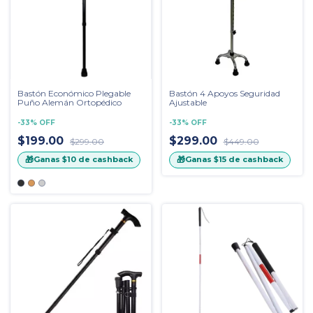
Bastón Económico Plegable
Bastón 4 Apoyos Seguridad
Puño Alemán Ortopédico
Ajustable
-
33
%
OFF
-
33
%
OFF
$199.00
$299.00
$299.00
$449.00
🎁
🎁
Ganas
$10
de cashback
Ganas
$15
de cashback