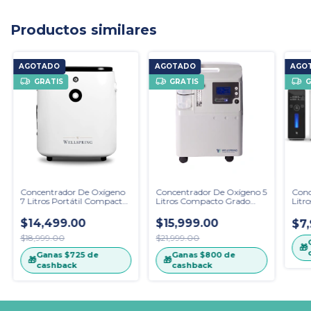
Productos similares
AGOTADO
AGOTADO
AGO
GRATIS
GRATIS
G
Concentrador De Oxígeno
Concentrador De Oxígeno 5
Conc
7 Litros Portátil Compacto
Litros Compacto Grado
Litro
con Maleta
Hospitalario
$14,499.00
$15,999.00
$7
$18,999.00
$21,999.00
🎁
Ganas
$725
de
Ganas
$800
de
🎁
🎁
cashback
cashback