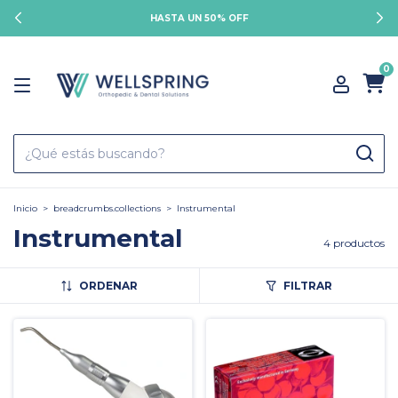
HASTA UN 50% OFF
0
Inicio
>
breadcrumbs.collections
>
Instrumental
Instrumental
4 productos
ORDENAR
FILTRAR