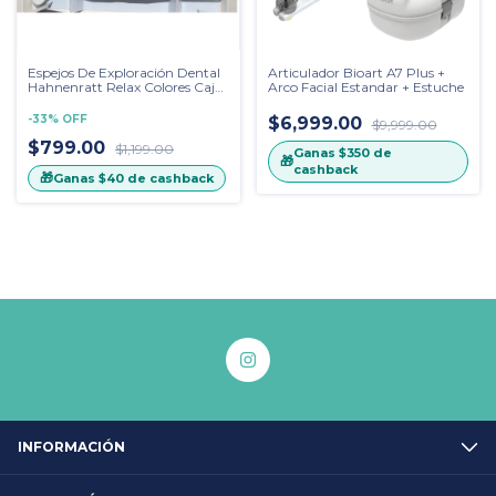
Espejos De Exploración Dental
Articulador Bioart A7 Plus +
Hahnenratt Relax Colores Caja
Arco Facial Estandar + Estuche
con 10 piezaz
-
33
%
OFF
$6,999.00
$9,999.00
$799.00
$1,199.00
Ganas
$350
de
🎁
cashback
🎁
Ganas
$40
de cashback
INFORMACIÓN