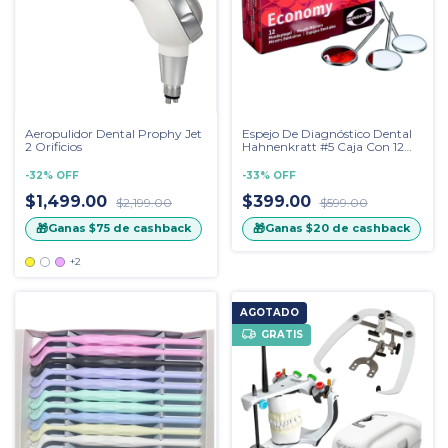
Aeropulidor Dental Prophy Jet
Espejo De Diagnóstico Dental
2 Orificios
Hahnenkratt #5 Caja Con 12
Piezas
-
32
%
OFF
-
33
%
OFF
$1,499.00
$399.00
$2,199.00
$599.00
🎁
🎁
Ganas
$75
de cashback
Ganas
$20
de cashback
+2
AGOTADO
GRATIS